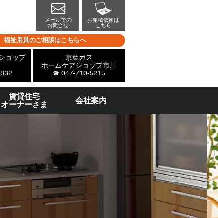
メールでの
お見積依頼は
お問合せ
こちら
福祉用具のご相談はこちらへ
ショップ
京葉ガス
ホームケアショップ市川
-832
☎ 047-710-5215
賃貸住宅
会社案内
オーナーさま