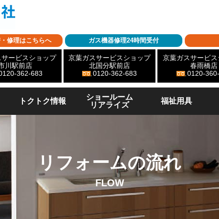
替・修理はこちらへ
ガス機器修理24時間受付
スサービスショップ
京葉ガスサービスショップ
京葉ガスサービス
市川駅前店
北国分駅前店
春雨橋店
0120-362-683
0120-362-683
0120-360
ショールーム
トクトク情報
福祉用具
リアライズ
リフォームの流れ
FLOW